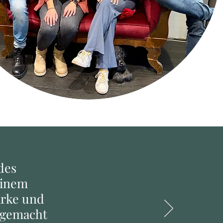
des
einem
ärke und
 gemacht